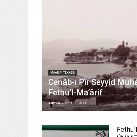
MAARIFI TEKKESI
Cenâb-ı Pîr Seyyid M
Fethu’l-Ma’ârif
Admin
-
Mart 11, 2019
Fethu’l