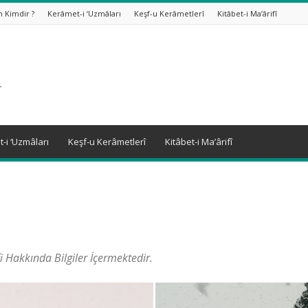
n Kimdir ?
Kerâmet-i ‘Uzmâları
Keşf-u Kerâmetlerî
Kitâbet-i Ma’ârifî
-i ‘Uzmâları
Keşf-u Kerâmetlerî
Kitâbet-i Ma’ârifî
Hakkında Bilgiler İçermektedir.