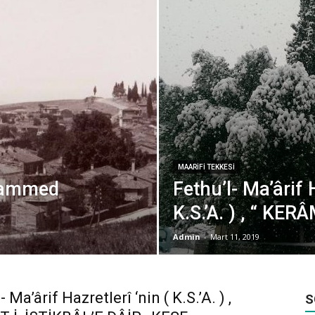
MAARIFI TEKKESI
uhammed
Fethu’l- Ma’ârif H
K.S.’A. ) , “ KE
Admin
-
Mart 11, 2019
- Ma’ârif Hazretlerî ‘nin ( K.S.’A. ) ,
S