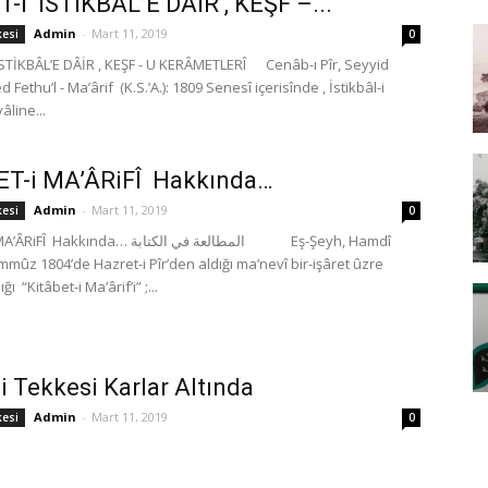
İ İSTİKBÂL’E DÂİR , KEŞF –...
Admin
-
Mart 11, 2019
kesi
0
TİKBÂL’E DÂİR , KEŞF - U KERÂMETLERÎ Cenâb-ı Pîr, Seyyid
thu’l - Ma’ârif (K.S.’A.): 1809 Senesî içerisînde , İstikbâl-i
line...
ET-i MA’ÂRiFÎ Hakkında…
Admin
-
Mart 11, 2019
kesi
0
kında… المطالعة في الكتابة Eş-Şeyh, Hamdî
mmûz 1804’de Hazret-i Pîr’den aldığı ma’nevî bir-işâret ûzre
ı “Kitâbet-i Ma’ârif’i” ;...
i Tekkesi Karlar Altında
Admin
-
Mart 11, 2019
kesi
0