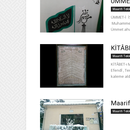
ÜMMET-
Maarifi Tek
ÜMMET-İ İS
Muhammed Fe
Ümmet ahvâ
KİTÂB
Maarifi Tek
KİTÂBET-i MA’ÂRiFÎ Hak
Efendî , Te
kaleme aldığ
Maarif
Maarifi Tek