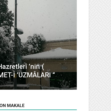
azretlerî ‘nin (
RÂMET-İ ‘UZMÂLARI “
ON MAKALE