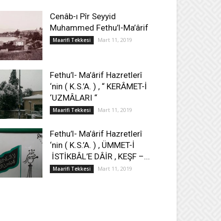
Cenâb-ı Pîr Seyyid
Muhammed Fethu’l-Ma’ârif
Mart 11, 2019
Maarifi Tekkesi
Fethu’l- Ma’ârif Hazretlerî
‘nin ( K.S.’A. ) , “ KERÂMET-İ
‘UZMÂLARI “
Mart 11, 2019
Maarifi Tekkesi
Fethu’l- Ma’ârif Hazretlerî
‘nin ( K.S.’A. ) , ÜMMET-İ
İSTİKBÂL’E DÂİR , KEŞF –...
Mart 11, 2019
Maarifi Tekkesi