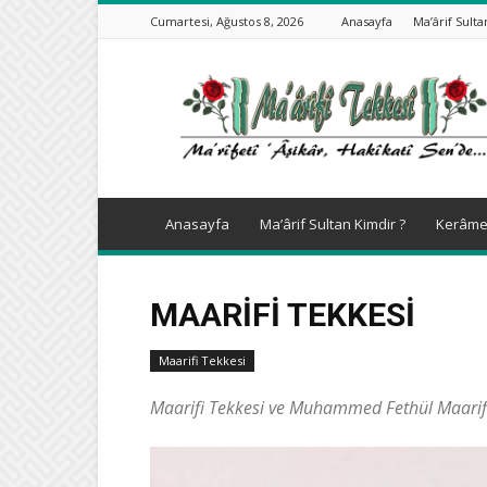
Cumartesi, Ağustos 8, 2026
Anasayfa
Ma’ârif Sulta
Muhammed
Fethül
Maarifi
Anasayfa
Ma’ârif Sultan Kimdir ?
Kerâmet
MAARIFI TEKKESI
Maarifi Tekkesi
Maarifi Tekkesi ve Muhammed Fethül Maarifi 